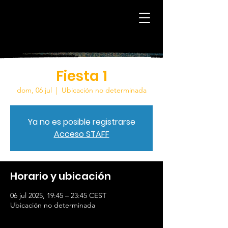
OnTheBeat
PRODUCE
Fiesta 1
dom, 06 jul
  |  
Ubicación no determinada
Ya no es posible registrarse
Acceso STAFF
Horario y ubicación
06 jul 2025, 19:45 – 23:45 CEST
Ubicación no determinada